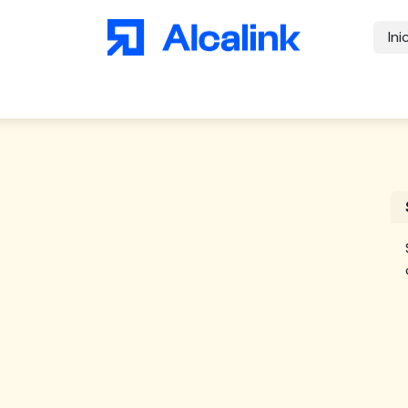
Ini
Inicio
Eventos
Consultoría Digital
Subvenciones
Ayuda
- Hosting y Dominios