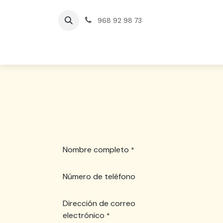
Ir al contenido
968 92 98 73
Enviar un ticket 
Nombre completo
*
Número de teléfono
Dirección de correo
electrónico
*