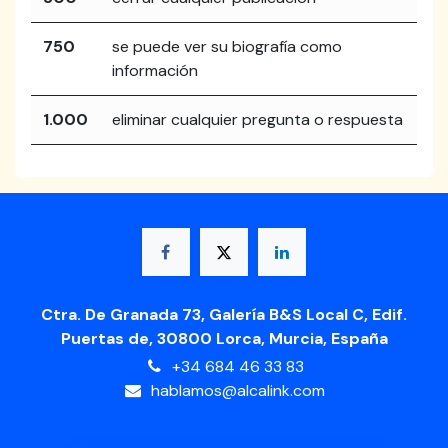
750
se puede ver su biografía como
información
1.000
eliminar cualquier pregunta o respuesta
Ctra. De Granada 73, Galería B&S Local C, Edif.
Puertas de, 30800 Lorca, Murcia, España
+34 684 46 33 83
hablamos@alcalink.com