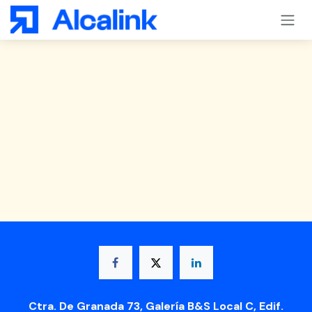
Passa al contenuto
Ctra. De Granada 73, Galería B&S Local C, Edif.